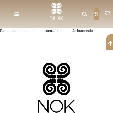
Ir
al
0
contenido
CARRITO
HOME
Parece que no podemos encontrar lo que estás buscando.
COLLARES
PENDIENTES
PULSERAS
CINTURONES
HOMBRE
COLECCIONES
LOOK
BOOK
NOK
UNIVERSE