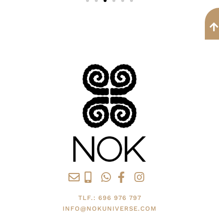
TLF.: 696 976 797
INFO@NOKUNIVERSE.COM