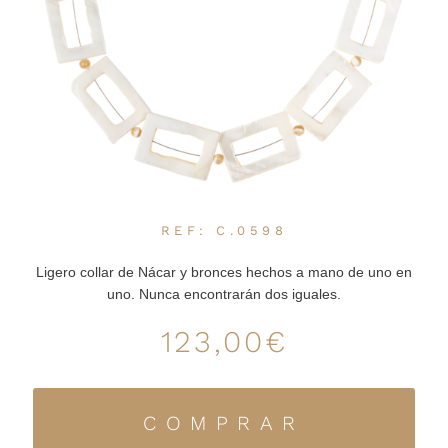
PRENSA
BLOG
CONTACTO
CANCIONES
POR UNA
BUENA
CAUSA
REF: C.0598
Ligero collar de Nácar y bronces hechos a mano de uno en
uno. Nunca encontrarán dos iguales.
123,00
€
COMPRAR