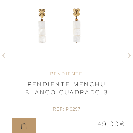
Anterior
Si
PENDIENTE
PENDIENTE MENCHU
BLANCO CUADRADO 3
REF: P.0297
49,00
€