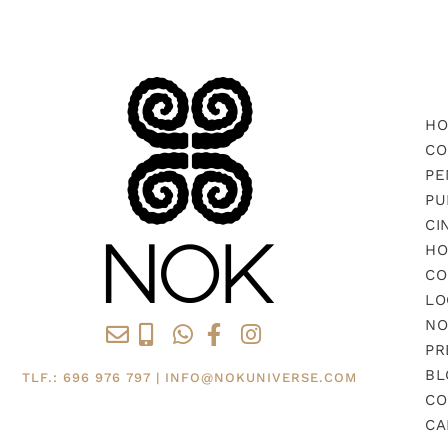
H
CO
PE
PU
CI
HO
CO
LO
NO
PR
BL
TLF.: 696 976 797 | INFO@NOKUNIVERSE.COM
CO
CA