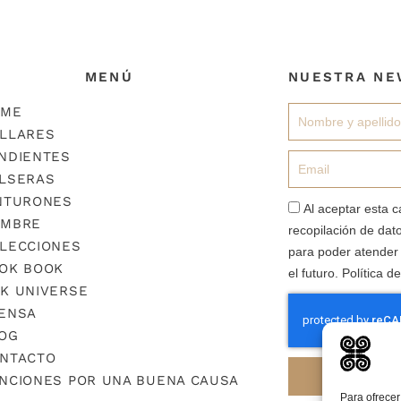
MENÚ
NUESTRA NE
OME
Nombre
LLARES
NDIENTES
Email
LSERAS
NTURONES
aceptacion
Al aceptar esta c
MBRE
recopilación de dato
LECCIONES
para poder atender 
OK BOOK
el futuro. Política d
K UNIVERSE
ENSA
OG
NTACTO
S
NCIONES POR UNA BUENA CAUSA
Para ofrecer